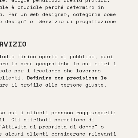
le: Google penalizza questa pratica.
ale è cruciale perché determina in
à. Per un web designer, categorie come
b design" o "Servizio di progettazione
RVIZIO
tudio fisico aperto al pubblico, puoi
are le aree geografiche in cui offri i
eale per i freelance che lavorano
 clienti.
Definire con precisione le
are il profilo alle persone giuste.
so cui i clienti possono raggiungerti:
il. Gli attributi permettono di
"Attività di proprietà di donne" o
e alcuni clienti considerano rilevanti