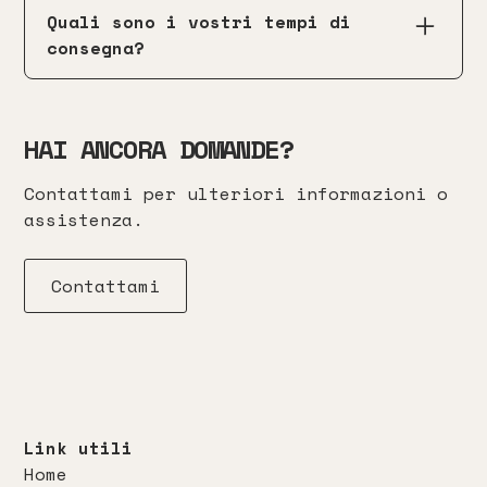
un sito facile da usare e durante il
Quali sono i vostri tempi di
lavoro ti insegnerò tutto ciò che
consegna?
dovrai sapere per gestirlo al
meglio.
I tempi di consegna dipendono dalla
complessità del progetto. Posso
HAI ANCORA DOMANDE?
fornirti una stima più precisa
durante la
fase di pianificazione
.
Contattami per ulteriori informazioni o
assistenza.
Contattami
Link utili
Home