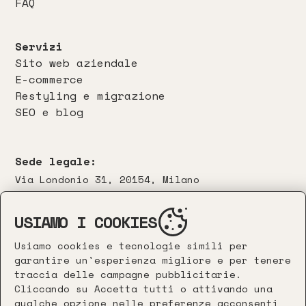
FAQ
Servizi
Sito web aziendale
E-commerce
Restyling e migrazione
SEO e blog
Sede legale:
Via Londonio 31, 20154, Milano
Contatti:
USIAMO I COOKIES
info@leonefinzi.com
Usiamo cookies e tecnologie simili per
garantire un'esperienza migliore e per tenere
traccia delle campagne pubblicitarie.
Cliccando su Accetta tutti o attivando una
qualche opzione nelle preferenze acconsenti