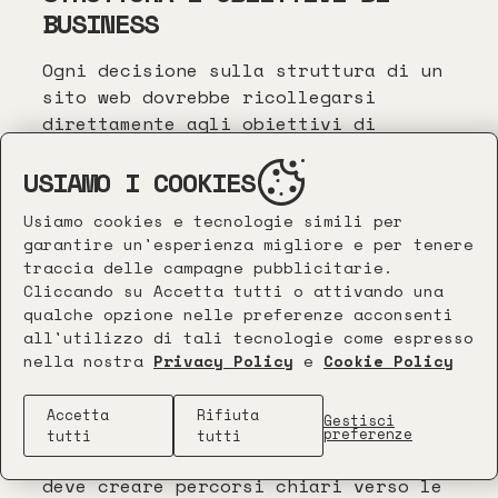
BUSINESS
Ogni decisione sulla struttura di un
sito web dovrebbe ricollegarsi
direttamente agli obiettivi di
business che il progetto deve
USIAMO I COOKIES
supportare. La domanda non è "qual è
la struttura migliore in assoluto?" ma
Usiamo cookies e tecnologie simili per
"qual è la struttura migliore per
garantire un'esperienza migliore e per tenere
raggiungere i nostri obiettivi
traccia delle campagne pubblicitarie.
specifici con questo pubblico
Cliccando su Accetta tutti o attivando una
specifico?"
qualche opzione nelle preferenze acconsenti
all'utilizzo di tali tecnologie come espresso
STRUTTURA ORIENTATA ALLA
nella nostra
Privacy Policy
e
Cookie Policy
CONVERSIONE
Accetta
Rifiuta
Gestisci
Per siti focalizzati sulla generazione
preferenze
tutti
tutti
di contatti o vendite, la struttura
deve creare percorsi chiari verso le